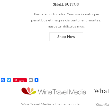
SMALL BUTTON
Fusce ac odio odio. Cum sociis natoque
penatibus et magnis dis parturient montes,
nascetur ridiculus mus.
Shop Now
Facebook
Twitter
Email
Save
What
Wine Travel Media is the name under
“Shortli