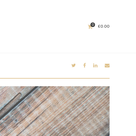
0
£
0.00